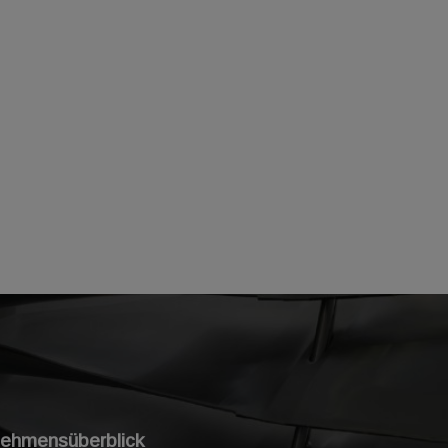
rnehmensüberblick