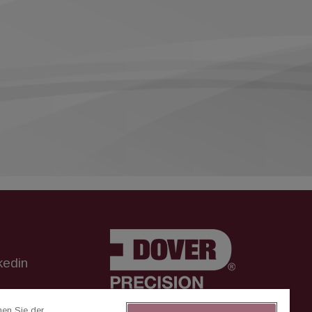
kedin
eter
men Sie der