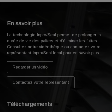
Moteurs
Approvisionnement en eau, clarification des
Ventilateurs
Laveurs
Procédés
Applications
Rouleaux pour machines à papier
effluents, aération, transfert des boues, mise en
Boîtes de vitesse
Paliers à semelle
décharge
Moteurs
Découpage de rouleaux, emballage, finition
Agitateurs
Pulpeurs
Paliers à semelle
En savoir plus
Boîtes de vitesse
Pompes
Applications
Pompes
Applications
Moteurs
Raffineurs
Turbines à vapeur
La technologie Inpro/Seal permet de prolonger la
Paliers à semelle
Pompes à vide
Aérateurs
Boîtes de vitesse
durée de vie des paliers et d'éliminer les fuites.
Pompes
Boîtes de vitesse
Moteurs
Consultez notre vidéothèque ou contactez votre
Convoyeurs à vis
Moteurs
représentant Inpro/Seal local pour en savoir plus.
Paliers à semelle
Pompes
Regarder un vidéo
Convoyeurs à vis
Contactez votre représentant
Téléchargements